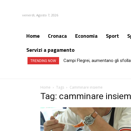
venerdì, Agosto 7, 2026
Home
Cronaca
Economia
Sport
S
Servizi a pagamento
Campi Flegrei, aumentano gli sfollat
TRENDING NOW
Home
Tags
Camminare insieme
Tag: camminare insie