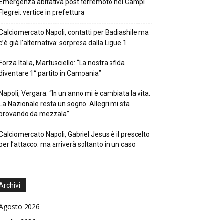
Emergenza abitativa post terremoto nei Campi
Flegrei: vertice in prefettura
Calciomercato Napoli, contatti per Badiashile ma
c’è già l’alternativa: sorpresa dalla Ligue 1
Forza Italia, Martusciello: “La nostra sfida
diventare 1° partito in Campania”
Napoli, Vergara: “In un anno mi è cambiata la vita.
La Nazionale resta un sogno. Allegri mi sta
provando da mezzala”
Calciomercato Napoli, Gabriel Jesus è il prescelto
per l’attacco: ma arriverà soltanto in un caso
Archivi
Agosto 2026