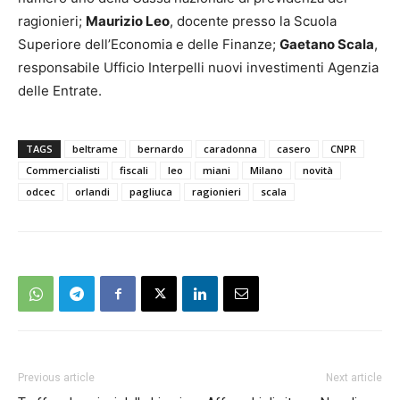
ragionieri;
Maurizio Leo
, docente presso la Scuola
Superiore dell’Economia e delle Finanze;
Gaetano Scala
,
responsabile Ufficio Interpelli nuovi investimenti Agenzia
delle Entrate.
TAGS
beltrame
bernardo
caradonna
casero
CNPR
Commercialisti
fiscali
leo
miani
Milano
novità
odcec
orlandi
pagliuca
ragionieri
scala
Previous article
Next article