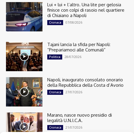
Lui + lui + l’altro. Una lite per gelosia
finisce con colpi di rasoio nel quartiere
di Chiaiano a Napoli
07/08/2026
Cronaca
Tajani lancia la sfida per Napoli:
“Prepariamoci alle Comunali”
28/07/2026
Politica
Napoli, inaugurato consolato onorario
della Repubblica della Costa d’Avorio
27/07/2026
Cronaca
Marano, nasce nuovo presidio di
legalità U.N.I.C.A.
21/07/2026
Cronaca