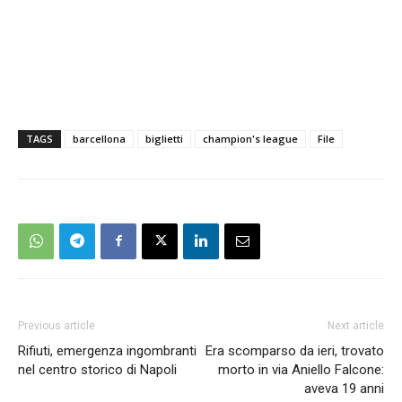
TAGS
barcellona
biglietti
champion's league
File
Previous article
Next article
Rifiuti, emergenza ingombranti
Era scomparso da ieri, trovato
nel centro storico di Napoli
morto in via Aniello Falcone:
aveva 19 anni