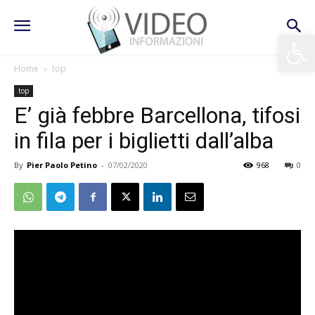
Apri la 
Home
top
top
E’ già febbre Barcellona, tifosi
in fila per i biglietti dall’alba
By
Pier Paolo Petino
-
07/02/2020
968
0